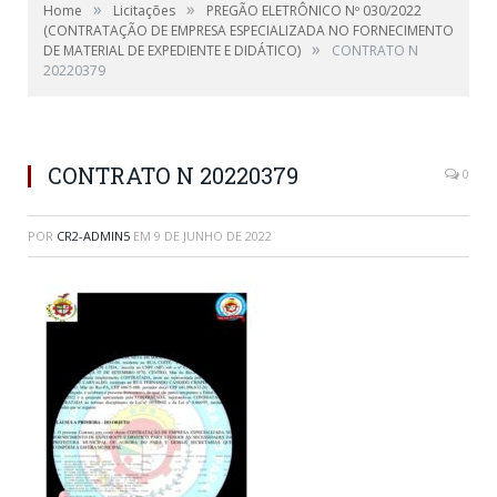
»
»
Home
Licitações
PREGÃO ELETRÔNICO Nº 030/2022
(CONTRATAÇÃO DE EMPRESA ESPECIALIZADA NO FORNECIMENTO
»
DE MATERIAL DE EXPEDIENTE E DIDÁTICO)
CONTRATO N
20220379
CONTRATO N 20220379
0
POR
CR2-ADMIN5
EM
9 DE JUNHO DE 2022