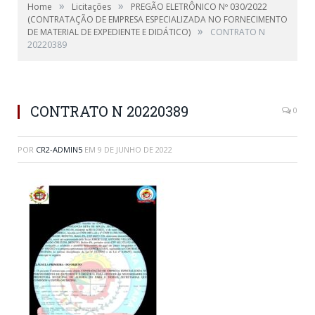
»
»
Home
Licitações
PREGÃO ELETRÔNICO Nº 030/2022
(CONTRATAÇÃO DE EMPRESA ESPECIALIZADA NO FORNECIMENTO
»
DE MATERIAL DE EXPEDIENTE E DIDÁTICO)
CONTRATO N
20220389
CONTRATO N 20220389
0
POR
CR2-ADMIN5
EM
9 DE JUNHO DE 2022