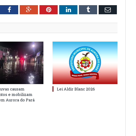
tter
Facebook
Google+
Pinterest
LinkedIn
Tumblr
Email
huvas causam
Lei Aldir Blanc 2026
ntos e mobilizam
em Aurora do Pará