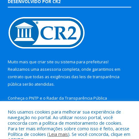
DESENVOLVIDO POR CR2
Muito mais que
criar site
ou
sistema para prefeituras
!
Realizamos uma
assessoria
completa, onde garantimos em
contrato que todas as exigências das
leis de transparência
pública
serão atendidas.
Conheça o
PNTP
e o
Radar da Transparência Pública
Nós usamos cookies para melhorar sua experiência de
navegação no portal. Ao utilizar nosso portal, você
concorda com a política de monitoramento de cookies.
Para ter mais informações sobre como isso é feito, acesse
Todos os direitos reservados a Prefeitura Municipal de Aurora
Política de cookies (
Leia mais
). Se você concorda, clique em
do Pará.