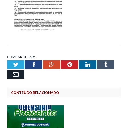
COMPARTILHAR:
Twitter
Facebook
Google+
Pinterest
LinkedIn
Tumblr
Email
CONTEÚDO RELACIONADO