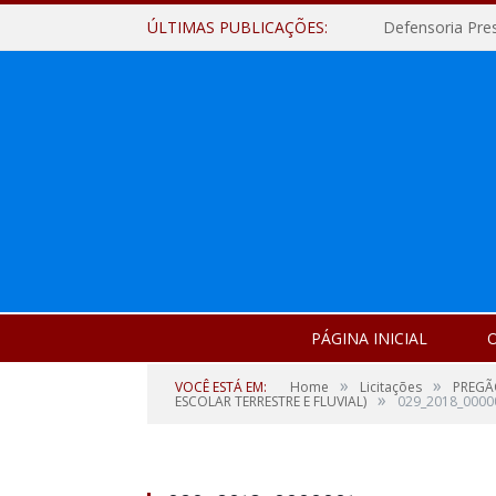
ÚLTIMAS PUBLICAÇÕES:
Defensoria Pre
PÁGINA INICIAL
O
»
»
VOCÊ ESTÁ EM:
Home
Licitações
PREGÃ
»
ESCOLAR TERRESTRE E FLUVIAL)
029_2018_0000