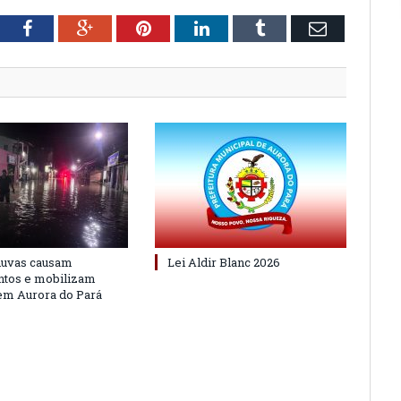
tter
Facebook
Google+
Pinterest
LinkedIn
Tumblr
Email
huvas causam
Lei Aldir Blanc 2026
ntos e mobilizam
em Aurora do Pará