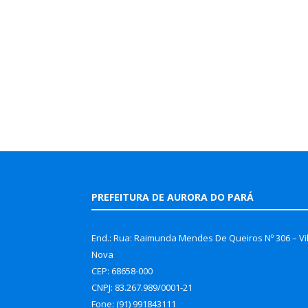
PREFEITURA DE AURORA DO PARÁ
End.: Rua: Raimunda Mendes De Queiros Nº 306 – Vi
Nova
CEP: 68658-000
CNPJ: 83.267.989/0001-21
Fone: (91) 991843111