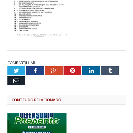
COMPARTILHAR:
Twitter
Facebook
Google+
Pinterest
LinkedIn
Tumblr
Email
CONTEÚDO RELACIONADO