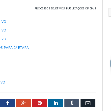
PROCESSOS SELETIVOS
,
PUBLICAÇÕES OFICIAIS
TIVO
TIVO
TIVO
 PARA 2ª ETAPA
IVO
tter
Facebook
Google+
Pinterest
LinkedIn
Tumblr
Email