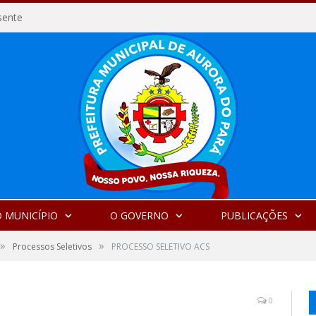
sente
 MUNICÍPIO
O GOVERNO
PUBLICAÇÕES
»
»
Processos Seletivos
PROCESSO SELETIVO ACS
0