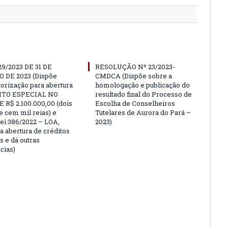
29/2023 DE 31 DE
RESOLUÇÃO Nº 23/2023-
 DE 2023 (Dispõe
CMDCA (Dispõe sobre a
torização para abertura
homologação e publicação do
ITO ESPECIAL NO
resultado final do Processo de
 R$ 2.100.000,00 (dois
Escolha de Conselheiros
e cem mil reias) e
Tutelares de Aurora do Pará –
Lei 386/2022 – LOA,
2023)
a abertura de créditos
s e dá outras
cias)