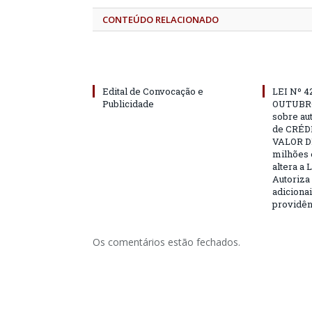
CONTEÚDO RELACIONADO
Edital de Convocação e
LEI Nº 4
Publicidade
OUTUBRO
sobre au
de CRÉD
VALOR DE
milhões 
altera a 
Autoriza 
adicionai
providên
Os comentários estão fechados.