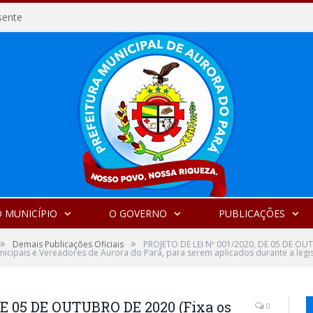
sente
 MUNICÍPIO
O GOVERNO
PUBLICAÇÕES
»
»
Demais Publicações Oficiais
PROJETO DE LEI Nº 001/2020, DE 05 DE OUT
Municipais e Vereadores de Aurora do Pará, para serem aplicados durante a legi
DE 05 DE OUTUBRO DE 2020 (Fixa os
0