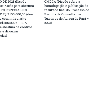
 DE 2023 (Dispõe
CMDCA (Dispõe sobre a
torização para abertura
homologação e publicação do
ITO ESPECIAL NO
resultado final do Processo de
 R$ 2.100.000,00 (dois
Escolha de Conselheiros
e cem mil reias) e
Tutelares de Aurora do Pará –
Lei 386/2022 – LOA,
2023)
a abertura de créditos
s e dá outras
cias)