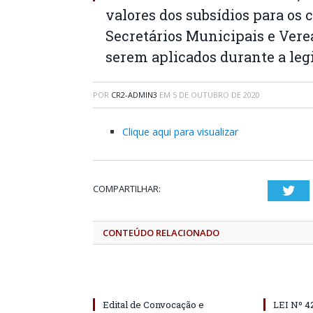
valores dos subsídios para os c
Secretários Municipais e Vere
serem aplicados durante a legi
POR
CR2-ADMIN3
EM
5 DE OUTUBRO DE 2020
Clique aqui para visualizar
COMPARTILHAR:
Twi
CONTEÚDO RELACIONADO
Edital de Convocação e
LEI Nº 4