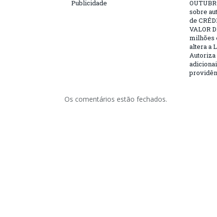
Publicidade
OUTUBRO
sobre au
de CRÉD
VALOR DE
milhões 
altera a 
Autoriza 
adicionai
providên
Os comentários estão fechados.