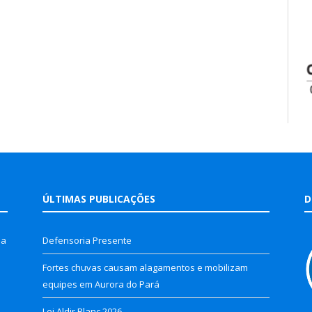
ÚLTIMAS PUBLICAÇÕES
D
la
Defensoria Presente
Fortes chuvas causam alagamentos e mobilizam
equipes em Aurora do Pará
Lei Aldir Blanc 2026