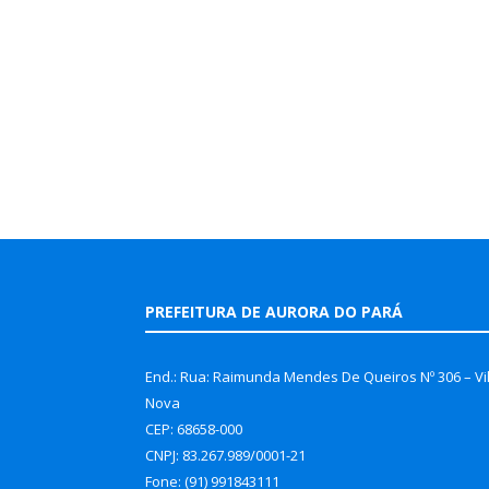
PREFEITURA DE AURORA DO PARÁ
End.: Rua: Raimunda Mendes De Queiros Nº 306 – Vi
Nova
CEP: 68658-000
CNPJ: 83.267.989/0001-21
Fone: (91) 991843111