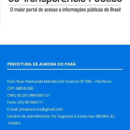
PREFEITURA DE AURORA DO PARÁ
End.: Rua: Raimunda Mendes De Queiros Nº 306 – Vila Nova
CEP: 68658-000
CNPJ: 83.267.989/0001-21
Fone: (91) 991843111
E-mail: pmapaurora@gmail.com
Horário de atendimento: De Segunda à Sexta das 08:00hs às
14:00hs