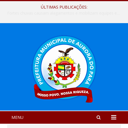
ÚLTIMAS PUBLICAÇÕES:
Fortes chuvas causam alagamentos e mobilizam equipes em Aurora do Pará
MENU