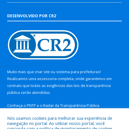
DESENVOLVIDO POR CR2
Muito mais que
criar site
ou
sistema para prefeituras
!
Realizamos uma
assessoria
completa, onde garantimos em
contrato que todas as exigências das
leis de transparência
pública
serão atendidas.
Conheça o
PNTP
e o
Radar da Transparência Pública
Nós usamos cookies para melhorar sua experiência de
navegação no portal. Ao utilizar nosso portal, você
concorda com a política de monitoramento de cookies.