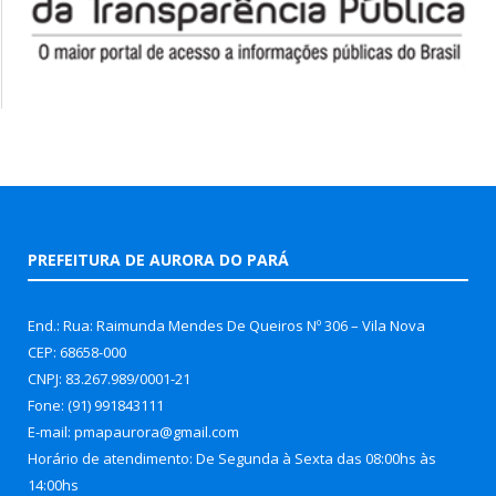
PREFEITURA DE AURORA DO PARÁ
End.: Rua: Raimunda Mendes De Queiros Nº 306 – Vila Nova
CEP: 68658-000
CNPJ: 83.267.989/0001-21
Fone: (91) 991843111
E-mail: pmapaurora@gmail.com
Horário de atendimento: De Segunda à Sexta das 08:00hs às
14:00hs