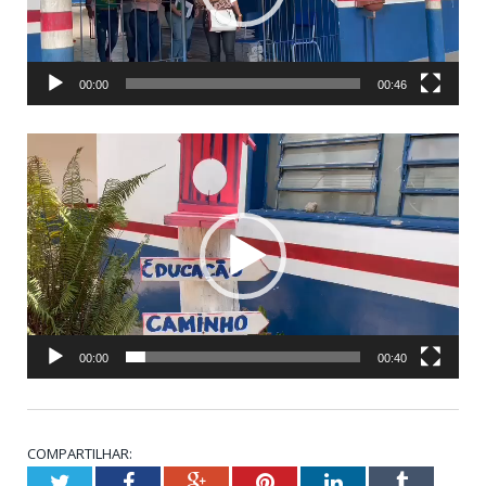
00:00
00:46
Tocador
de
vídeo
00:00
00:40
COMPARTILHAR:
Twitter
Facebook
Google+
Pinterest
LinkedIn
Tumblr