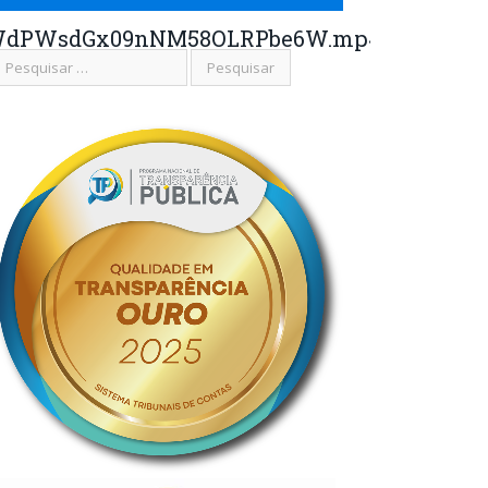
WdPWsdGx09nNM58OLRPbe6W.mp4_snapshot_