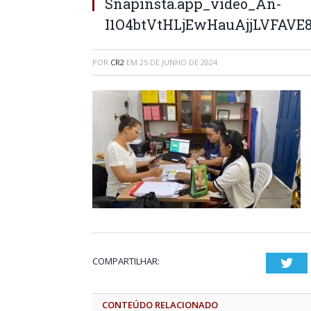
Snapinsta.app_video_An-
I1O4btVtHLjEwHauAjjLVFAV
POR
CR2
EM
25 DE JUNHO DE 2024
COMPARTILHAR:
Twi
CONTEÚDO RELACIONADO