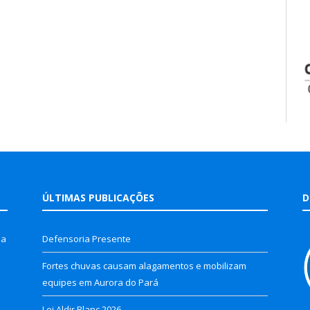
ÚLTIMAS PUBLICAÇÕES
D
la
Defensoria Presente
Fortes chuvas causam alagamentos e mobilizam
equipes em Aurora do Pará
Lei Aldir Blanc 2026