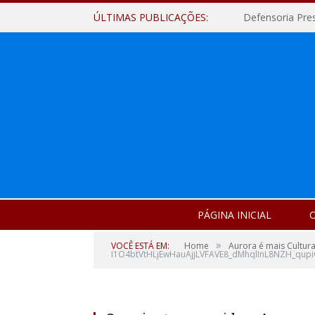
ÚLTIMAS PUBLICAÇÕES:
Defensoria Pre
PÁGINA INICIAL
O
»
VOCÊ ESTÁ EM:
Home
Aurora é mais Cultura
I1O4btVtHLjEwHauAjjLVFAVE8_dMhqlInL8NZH_qup