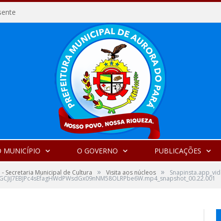
sente
 MUNICÍPIO
O GOVERNO
PUBLICAÇÕES
»
»
 - Secretaria Municipal de Cultura
Visita aos núcleos
Snapinsta.app_vi
iGCJiJ7EBJPc4sEfagHWdPWsdGx09nNM58OLRPbe6W.mp4_snapshot_00.22.001