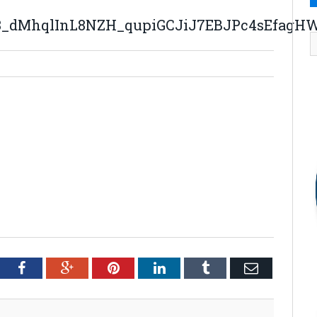
E8_dMhqlInL8NZH_qupiGCJiJ7EBJPc4sEfagH
tter
Facebook
Google+
Pinterest
LinkedIn
Tumblr
Email