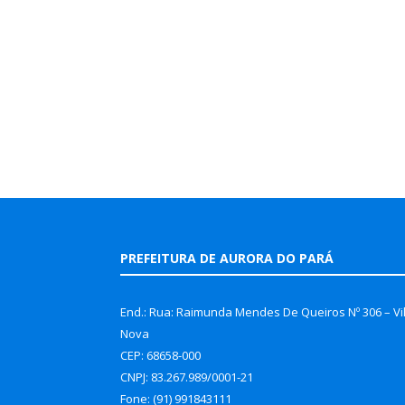
PREFEITURA DE AURORA DO PARÁ
End.: Rua: Raimunda Mendes De Queiros Nº 306 – Vi
Nova
CEP: 68658-000
CNPJ: 83.267.989/0001-21
Fone: (91) 991843111