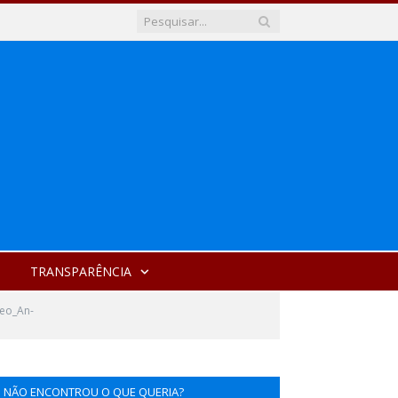
TRANSPARÊNCIA
deo_An-
NÃO ENCONTROU O QUE QUERIA?