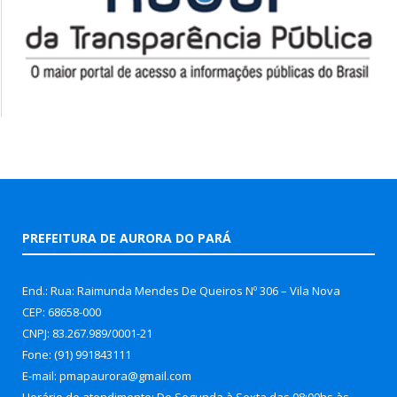
PREFEITURA DE AURORA DO PARÁ
End.: Rua: Raimunda Mendes De Queiros Nº 306 – Vila Nova
CEP: 68658-000
CNPJ: 83.267.989/0001-21
Fone: (91) 991843111
E-mail: pmapaurora@gmail.com