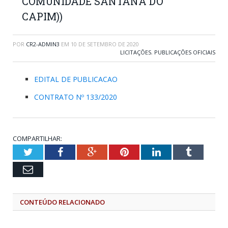
COMUNIDADE SANTANA DO
CAPIM))
POR
CR2-ADMIN3
EM
10 DE SETEMBRO DE 2020
LICITAÇÕES
,
PUBLICAÇÕES OFICIAIS
EDITAL DE PUBLICACAO
CONTRATO Nº 133/2020
COMPARTILHAR:
Twitter
Facebook
Google+
Pinterest
LinkedIn
Tumblr
Email
CONTEÚDO RELACIONADO