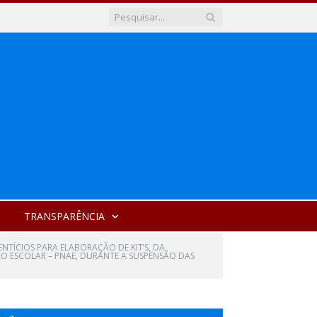
TRANSPARÊNCIA
NTÍCIOS PARA ELABORAÇÃO DE KIT’S, DA
O ESCOLAR – PNAE, DURANTE A SUSPENSÃO DAS