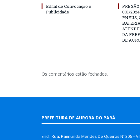
Edital de Convocação e
PREGÃO
Publicidade
001/202
PNEUS, 
BATERIA
ATENDE
DA PRE
DE AURO
Os comentários estão fechados.
PREFEITURA DE AURORA DO PARÁ
End.: Rua: Raimunda Mendes De Queiros Nº 306 – Vi