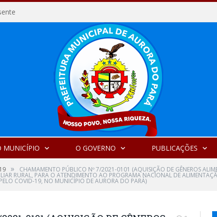
sente
 MUNICÍPIO
O GOVERNO
PUBLICAÇÕES
»
19
CHAMAMENTO PÚBLICO Nº 7/2021-0101 (AQUISIÇÃO DE GÊNEROS ALIME
ILIAR RURAL, PARA O ATENDIMENTO AO PROGRAMA NACIONAL DE ALIMENTAÇÃ
ELO COVID-19, NO MUNICÍPIO DE AURORA DO PARÁ)