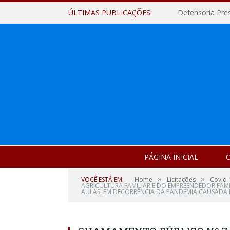
ÚLTIMAS PUBLICAÇÕES:
Defensoria Pre
PÁGINA INICIAL
O
»
»
VOCÊ ESTÁ EM:
Home
Licitações
Covid-
AGRICULTURA FAMILIAR E DO EMPREENDEDOR FAM
AULAS, EM DECORRÊNCIA DA PANDEMIA CAUSADA P