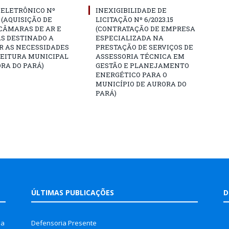
 ELETRÔNICO Nº
INEXIGIBILIDADE DE
4 (AQUISIÇÃO DE
LICITAÇÃO Nº 6/2023.15
CÂMARAS DE AR E
(CONTRATAÇÃO DE EMPRESA
S DESTINADO A
ESPECIALIZADA NA
R AS NECESSIDADES
PRESTAÇÃO DE SERVIÇOS DE
FEITURA MUNICIPAL
ASSESSORIA TÉCNICA EM
RA DO PARÁ)
GESTÃO E PLANEJAMENTO
ENERGÉTICO PARA O
MUNICÍPIO DE AURORA DO
PARÁ)
ÚLTIMAS PUBLICAÇÕES
D
la
Defensoria Presente