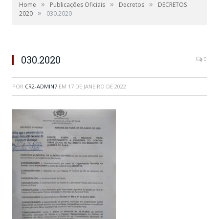
»
»
»
Home
Publicações Oficiais
Decretos
DECRETOS
»
2020
030.2020
030.2020
0
POR
CR2-ADMIN7
EM
17 DE JANEIRO DE 2022