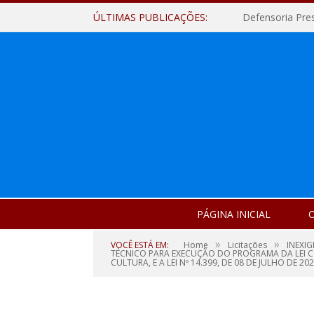
ÚLTIMAS PUBLICAÇÕES:
Defensoria Pre
PÁGINA INICIAL
O
»
»
VOCÊ ESTÁ EM:
Home
Licitações
INEXI
TÉCNICO PARA EXECUÇÃO DO PROGRAMA DA LEI CO
CULTURA, E A LEI Nº 14.399, DE 08 DE JULHO DE 