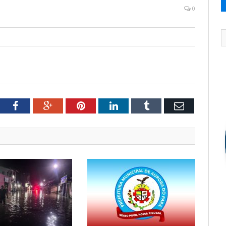
0
tter
Facebook
Google+
Pinterest
LinkedIn
Tumblr
Email