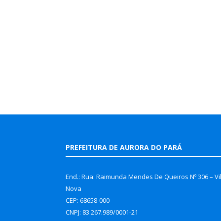
PREFEITURA DE AURORA DO PARÁ
End.: Rua: Raimunda Mendes De Queiros Nº 306 – Vi
Nova
CEP: 68658-000
CNPJ: 83.267.989/0001-21