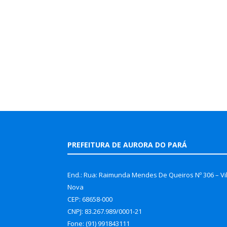
PREFEITURA DE AURORA DO PARÁ
End.: Rua: Raimunda Mendes De Queiros Nº 306 – Vi
Nova
CEP: 68658-000
CNPJ: 83.267.989/0001-21
Fone: (91) 991843111