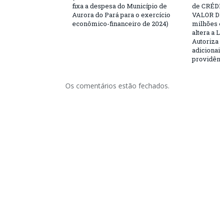
fixa a despesa do Município de
de CRÉD
Aurora do Pará para o exercício
VALOR DE
econômico-financeiro de 2024)
milhões 
altera a 
Autoriza 
adicionai
providên
Os comentários estão fechados.