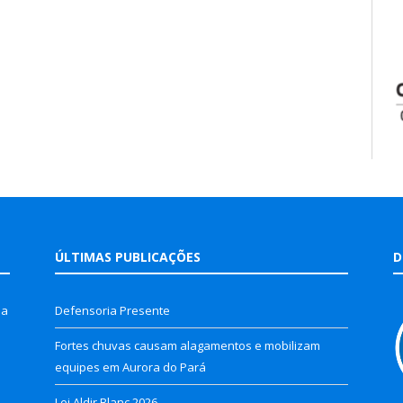
ÚLTIMAS PUBLICAÇÕES
D
la
Defensoria Presente
Fortes chuvas causam alagamentos e mobilizam
equipes em Aurora do Pará
Lei Aldir Blanc 2026