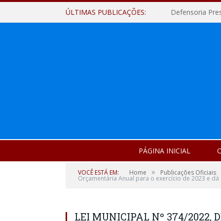
ÚLTIMAS PUBLICAÇÕES:
Defensoria Pre
PÁGINA INICIAL
O
»
VOCÊ ESTÁ EM:
Home
Publicações Oficiais
Orçamentária Anual para o exercício de 2023 e dá 
LEI MUNICIPAL Nº 374/2022, D