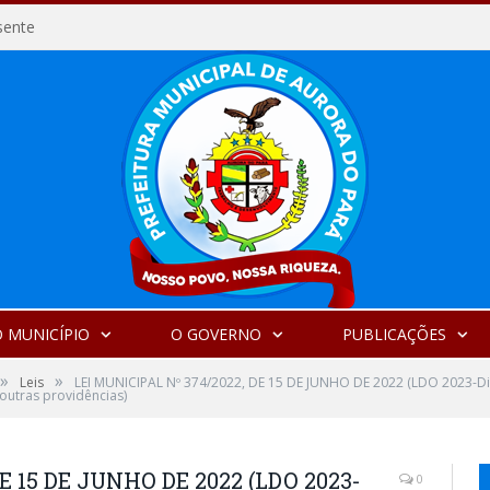
sente
 MUNICÍPIO
O GOVERNO
PUBLICAÇÕES
»
»
Leis
LEI MUNICIPAL Nº 374/2022, DE 15 DE JUNHO DE 2022 (LDO 2023-Dis
outras providências)
E 15 DE JUNHO DE 2022 (LDO 2023-
0