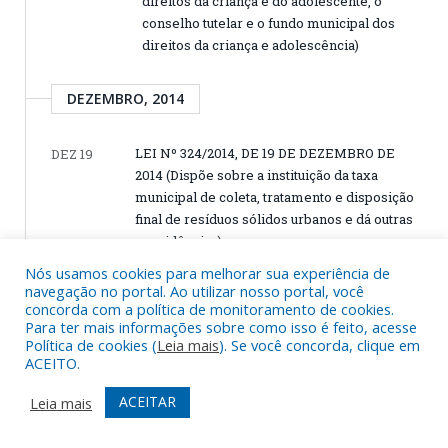
direitos da criança e do adolescente, o
conselho tutelar e o fundo municipal dos
direitos da criança e adolescência)
DEZEMBRO, 2014
LEI Nº 324/2014, DE 19 DE DEZEMBRO DE
DEZ 19
2014 (Dispõe sobre a instituição da taxa
municipal de coleta, tratamento e disposição
final de resíduos sólidos urbanos e dá outras
providências)
LEI Nº 323/2014, DE 19 DE DEZEMBRO DE
DEZ 19
Nós usamos cookies para melhorar sua experiência de
navegação no portal. Ao utilizar nosso portal, você
2014 (Institui o Plano Municipal de Gestão
concorda com a política de monitoramento de cookies.
Integrada de Resíduos Sólidos e implanta a
Para ter mais informações sobre como isso é feito, acesse
Política Municipal de Resíduos Sólidos e dá
Política de cookies (
Leia mais
). Se você concorda, clique em
outras providências)
ACEITO.
LEI Nº 322/2014, DE 19 DE DEZEMBRO DE
DEZ 19
ACEITAR
Leia mais
2014 (LOA 2015 Estima a receita e fixa a
despesa no município de Auro do Pará, para o