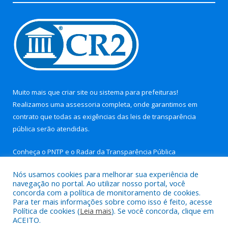
Muito mais que
criar site
ou
sistema para prefeituras
!
Realizamos uma
assessoria
completa, onde garantimos em
contrato que todas as exigências das
leis de transparência
pública
serão atendidas.
Conheça o
PNTP
e o
Radar da Transparência Pública
Nós usamos cookies para melhorar sua experiência de
navegação no portal. Ao utilizar nosso portal, você
concorda com a política de monitoramento de cookies.
Para ter mais informações sobre como isso é feito, acesse
Todos os direitos reservados a Prefeitura Municipal de Aurora
Política de cookies (
Leia mais
). Se você concorda, clique em
do Pará.
ACEITO.