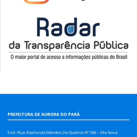
PREFEITURA DE AURORA DO PARÁ
End.: Rua: Raimunda Mendes De Queiros Nº 306 – Vila Nova