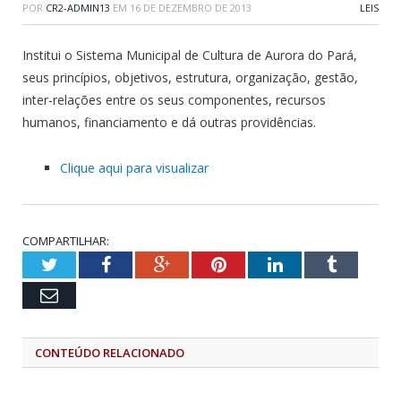
POR
CR2-ADMIN13
EM
16 DE DEZEMBRO DE 2013
LEIS
Institui o Sistema Municipal de Cultura de Aurora do Pará,
seus princípios, objetivos, estrutura, organização, gestão,
inter-relações entre os seus componentes, recursos
humanos, financiamento e dá outras providências.
Clique aqui para visualizar
COMPARTILHAR:
Twitter
Facebook
Google+
Pinterest
LinkedIn
Tumblr
Email
CONTEÚDO RELACIONADO