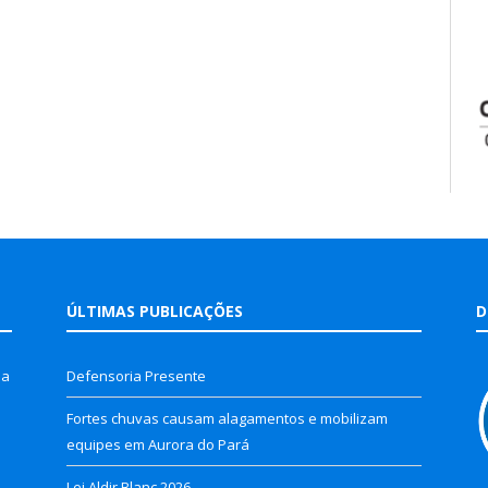
ÚLTIMAS PUBLICAÇÕES
D
la
Defensoria Presente
Fortes chuvas causam alagamentos e mobilizam
equipes em Aurora do Pará
Lei Aldir Blanc 2026