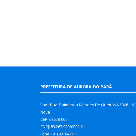
PREFEITURA DE AURORA DO PARÁ
End.: Rua: Raimunda Mendes De Queiros Nº 306 – Vi
Nova
CEP: 68658-000
CNPJ: 83.267.989/0001-21
Fone: (91) 991843111