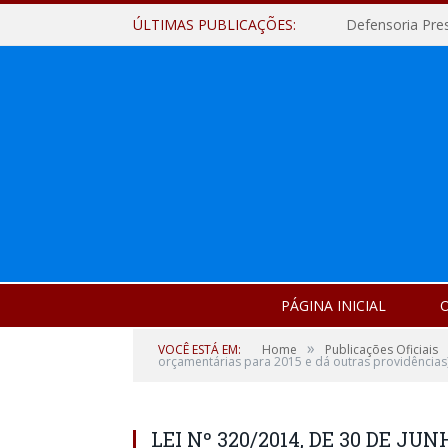
ÚLTIMAS PUBLICAÇÕES:
Defensoria Pre
PÁGINA INICIAL
O
»
VOCÊ ESTÁ EM:
Home
Publicações Oficiais
orçamentárias para 2015 e dá outras providências
LEI Nº 320/2014, DE 30 DE JUN