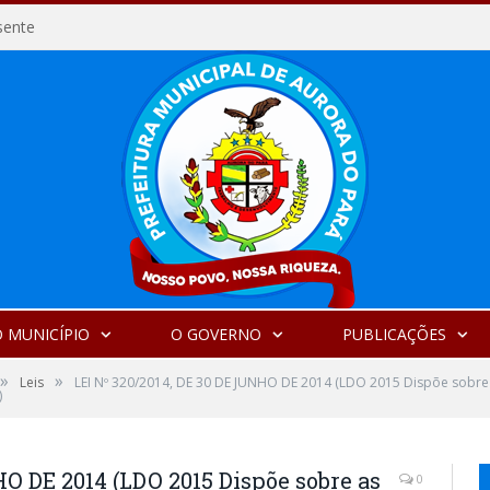
sente
 MUNICÍPIO
O GOVERNO
PUBLICAÇÕES
»
»
Leis
LEI Nº 320/2014, DE 30 DE JUNHO DE 2014 (LDO 2015 Dispõe sobre as
)
HO DE 2014 (LDO 2015 Dispõe sobre as
0