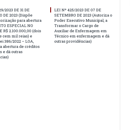
29/2023 DE 31 DE
LEI Nº 425/2023 DE 07 DE
 DE 2023 (Dispõe
SETEMBRO DE 2023 (Autoriza o
torização para abertura
Poder Executivo Municipal, a
ITO ESPECIAL NO
Transformar o Cargo de
 R$ 2.100.000,00 (dois
Auxiliar de Enfermagem em
e cem mil reias) e
Técnico em enfermagem e dá
Lei 386/2022 – LOA,
outras providências)
a abertura de créditos
s e dá outras
cias)