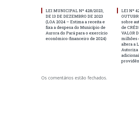
LEI MUNICIPAL Nº 428/2023,
LEI Nº 4
DE 13 DE DEZEMBRO DE 2023
OUTUBRO
(LOA 2024 – Estima a receita e
sobre au
fixa a despesa do Município de
de CRÉD
Aurora do Pará para o exercício
VALOR DE
econômico-financeiro de 2024)
milhões 
altera a 
Autoriza 
adicionai
providên
Os comentários estão fechados.