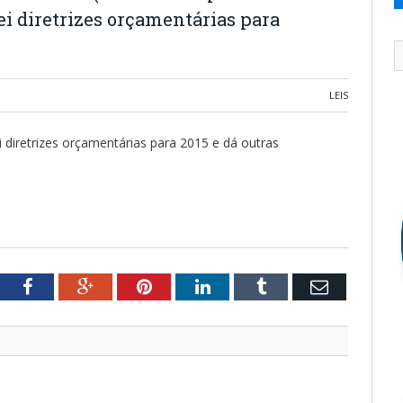
lei diretrizes orçamentárias para
LEIS
i diretrizes orçamentárias para 2015 e dá outras
tter
Facebook
Google+
Pinterest
LinkedIn
Tumblr
Email