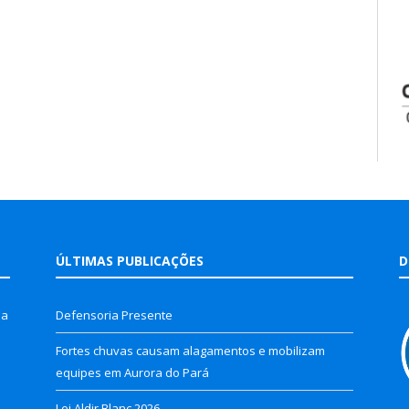
ÚLTIMAS PUBLICAÇÕES
D
la
Defensoria Presente
Fortes chuvas causam alagamentos e mobilizam
equipes em Aurora do Pará
Lei Aldir Blanc 2026