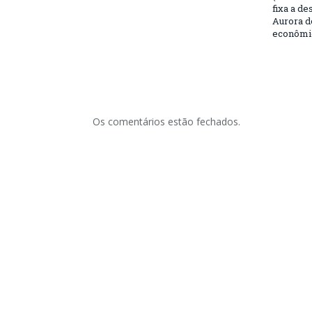
fixa a d
Aurora d
econômic
Os comentários estão fechados.