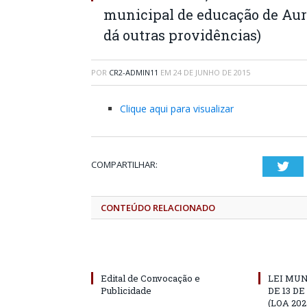
municipal de educação de Auro
dá outras providências)
POR
CR2-ADMIN11
EM
24 DE JUNHO DE 2015
Clique aqui para visualizar
COMPARTILHAR:
Twi
CONTEÚDO RELACIONADO
Edital de Convocação e
LEI MUN
Publicidade
DE 13 D
(LOA 202