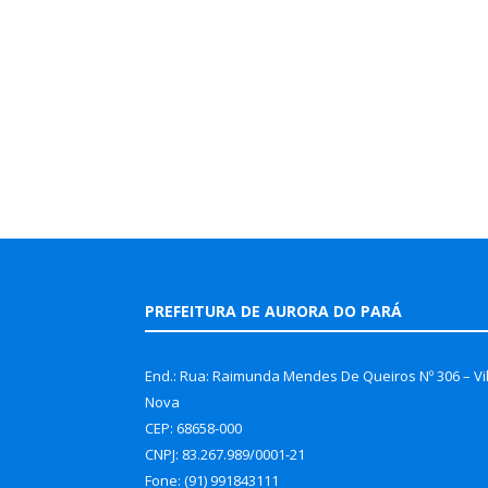
PREFEITURA DE AURORA DO PARÁ
End.: Rua: Raimunda Mendes De Queiros Nº 306 – Vi
Nova
CEP: 68658-000
CNPJ: 83.267.989/0001-21
Fone: (91) 991843111