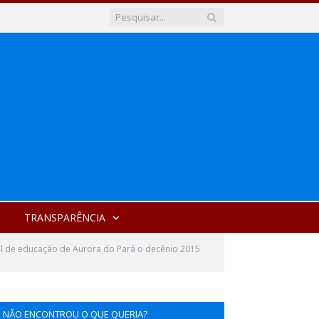
TRANSPARÊNCIA
pal de educação de Aurora do Pará o decênio 2015
NÃO ENCONTROU O QUE QUERIA?