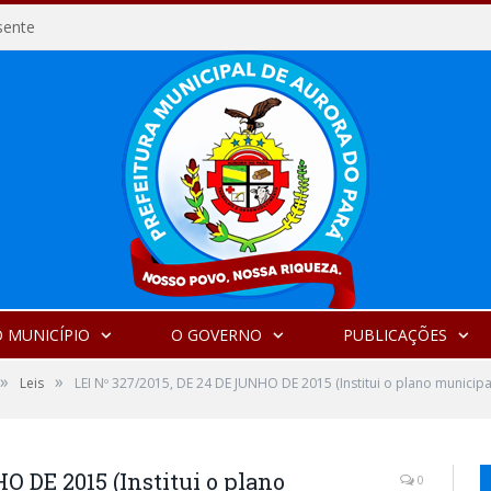
sente
 MUNICÍPIO
O GOVERNO
PUBLICAÇÕES
»
»
Leis
LEI Nº 327/2015, DE 24 DE JUNHO DE 2015 (Institui o plano munici
O DE 2015 (Institui o plano
0