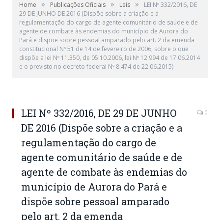
»
»
»
Home
Publicações Oficiais
Leis
LEI Nº 332/2016, DE
29 DE JUNHO DE 2016 (Dispõe sobre a criação e a
regulamentação do cargo de agente comunitário de saúde e de
agente de combate às endemias do município de Aurora do
Pará e dispõe sobre pessoal amparado pelo art. 2 da emenda
constitucional Nº 51 de 14 de fevereiro de 2006, sobre o que
dispõe a lei Nº 11.350, de 05.10.2006, lei Nº 12.994 de 17.06.2014
e o previsto no decreto federal Nº 8.474 de 22.06.2015)
LEI Nº 332/2016, DE 29 DE JUNHO
0
DE 2016 (Dispõe sobre a criação e a
regulamentação do cargo de
agente comunitário de saúde e de
agente de combate às endemias do
município de Aurora do Pará e
dispõe sobre pessoal amparado
pelo art. 2 da emenda