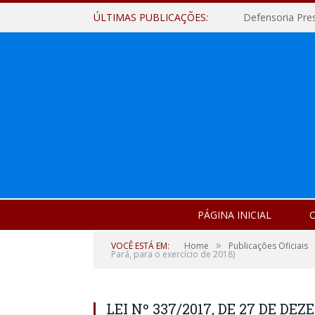
ÚLTIMAS PUBLICAÇÕES:
Defensoria Pre
PÁGINA INICIAL
O
»
VOCÊ ESTÁ EM:
Home
Publicações Oficiais
Pará, para o exercício de 2018)
LEI Nº 337/2017, DE 27 DE DEZ