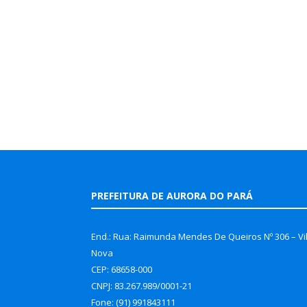
PREFEITURA DE AURORA DO PARÁ
End.: Rua: Raimunda Mendes De Queiros Nº 306 – Vi
Nova
CEP: 68658-000
CNPJ: 83.267.989/0001-21
Fone: (91) 991843111