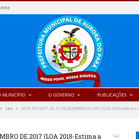
sente
 MUNICÍPIO
O GOVERNO
PUBLICAÇÕES
»
»
Leis
LEI Nº 337/2017, DE 27 DE DEZEMBRO DE 2017 (LOA 2018-Estima a re
EMBRO DE 2017 (LOA 2018-Estima a
0