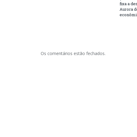
fixa a d
Aurora d
econômic
Os comentários estão fechados.