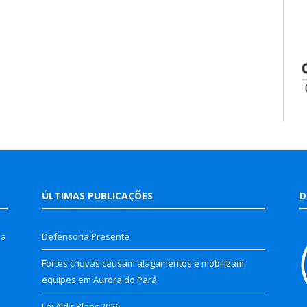
ÚLTIMAS PUBLICAÇÕES
D
la
Defensoria Presente
Fortes chuvas causam alagamentos e mobilizam
equipes em Aurora do Pará
Lei Aldir Blanc 2026