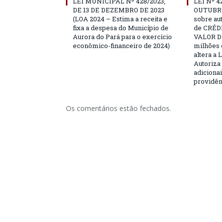
LEI MUNICIPAL Nº 428/2023,
LEI Nº 4
DE 13 DE DEZEMBRO DE 2023
OUTUBRO
(LOA 2024 – Estima a receita e
sobre au
fixa a despesa do Município de
de CRÉD
Aurora do Pará para o exercício
VALOR DE
econômico-financeiro de 2024)
milhões 
altera a 
Autoriza 
adicionai
providên
Os comentários estão fechados.