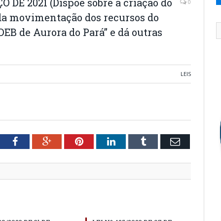
O DE 2021 (Dispõe sobre a criação do
0
da movimentação dos recursos do
EB de Aurora do Pará” e dá outras
LEIS
tter
Facebook
Google+
Pinterest
LinkedIn
Tumblr
Email