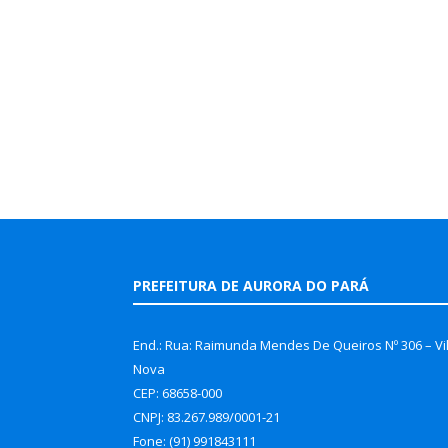
PREFEITURA DE AURORA DO PARÁ
End.: Rua: Raimunda Mendes De Queiros Nº 306 – Vi
Nova
CEP: 68658-000
CNPJ: 83.267.989/0001-21
Fone: (91) 991843111