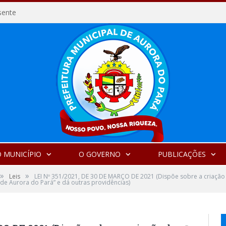
sente
 MUNICÍPIO
O GOVERNO
PUBLICAÇÕES
»
»
Leis
LEI Nº 351/2021, DE 30 DE MARÇO DE 2021 (Dispõe sobre a criaçã
e Aurora do Pará” e dá outras providências)