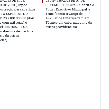
29/2023 DE 31 DE
LEI Nº 425/2023 DE 07 DE
 DE 2023 (Dispõe
SETEMBRO DE 2023 (Autoriza o
torização para abertura
Poder Executivo Municipal, a
ITO ESPECIAL NO
Transformar o Cargo de
 R$ 2.100.000,00 (dois
Auxiliar de Enfermagem em
e cem mil reias) e
Técnico em enfermagem e dá
Lei 386/2022 – LOA,
outras providências)
a abertura de créditos
s e dá outras
cias)