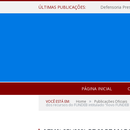
ÚLTIMAS PUBLICAÇÕES:
Defensoria Pre
PÁGINA INICIAL
O
»
VOCÊ ESTÁ EM:
Home
Publicações Oficiais
dos recursos do FUNDEB intitulado “novo FUNDEB d