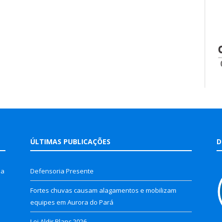
ÚLTIMAS PUBLICAÇÕES
D
la
Defensoria Presente
Fortes chuvas causam alagamentos e mobilizam
equipes em Aurora do Pará
Lei Aldir Blanc 2026