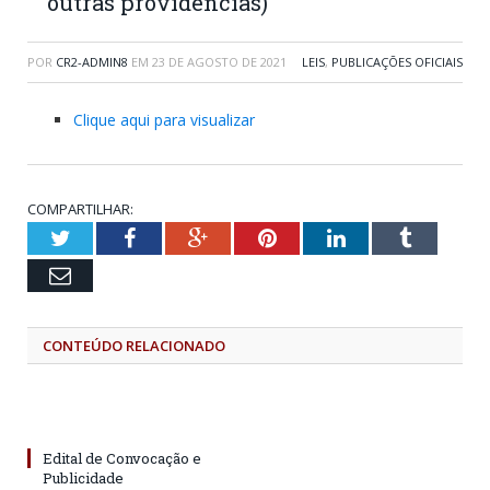
outras providências)
POR
CR2-ADMIN8
EM
23 DE AGOSTO DE 2021
LEIS
,
PUBLICAÇÕES OFICIAIS
Clique aqui para visualizar
COMPARTILHAR:
Twitter
Facebook
Google+
Pinterest
LinkedIn
Tumblr
Email
CONTEÚDO RELACIONADO
Edital de Convocação e
Publicidade