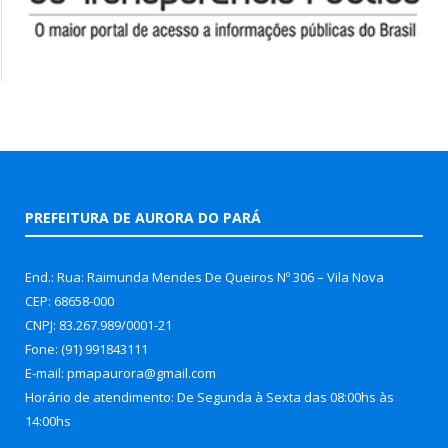
PREFEITURA DE AURORA DO PARÁ
End.: Rua: Raimunda Mendes De Queiros Nº 306 – Vila Nova
CEP: 68658-000
CNPJ: 83.267.989/0001-21
Fone: (91) 991843111
E-mail: pmapaurora@gmail.com
Horário de atendimento: De Segunda à Sexta das 08:00hs às
14:00hs