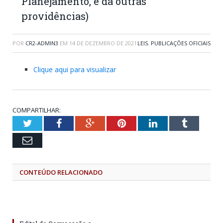
Planejamento, e dá outras
providências)
POR
CR2-ADMIN3
EM
14 DE DEZEMBRO DE 2021
LEIS
,
PUBLICAÇÕES OFICIAIS
Clique aqui para visualizar
COMPARTILHAR:
Twitter
Facebook
Google+
Pinterest
LinkedIn
Tumblr
Email
CONTEÚDO RELACIONADO