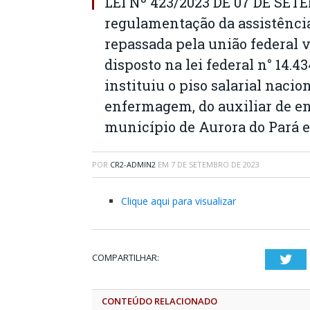
LEI Nº 423/2023 DE 07 DE SETE
regulamentação da assistênci
repassada pela união federal
disposto na lei federal n° 14.4
instituiu o piso salarial nacio
enfermagem, do auxiliar de e
município de Aurora do Pará e
POR
CR2-ADMIN2
EM
7 DE SETEMBRO DE 2023
Clique aqui para visualizar
COMPARTILHAR:
Twi
CONTEÚDO RELACIONADO