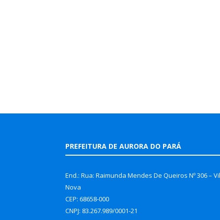
PREFEITURA DE AURORA DO PARÁ
End.: Rua: Raimunda Mendes De Queiros Nº 306 – Vi
Nova
CEP: 68658-000
CNPJ: 83.267.989/0001-21