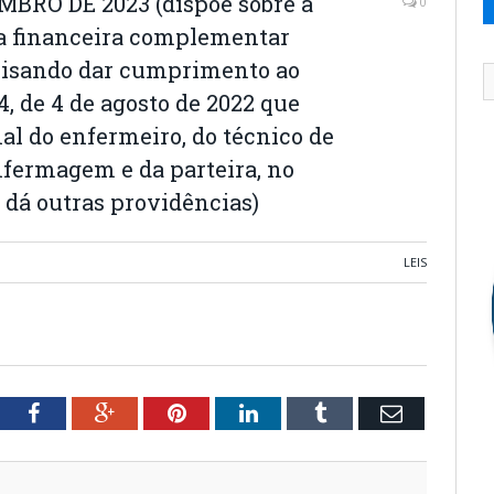
MBRO DE 2023 (dispõe sobre a
0
a financeira complementar
 visando dar cumprimento ao
34, de 4 de agosto de 2022 que
nal do enfermeiro, do técnico de
nfermagem e da parteira, no
 dá outras providências)
LEIS
tter
Facebook
Google+
Pinterest
LinkedIn
Tumblr
Email