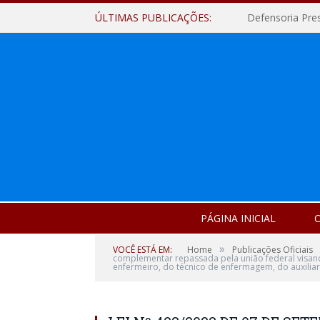
ÚLTIMAS PUBLICAÇÕES:
Defensoria Pre
PÁGINA INICIAL
O
»
VOCÊ ESTÁ EM:
Home
Publicações Oficiais
complementar repassada pela união federal visando
enfermeiro, do técnico de enfermagem, do auxiliar