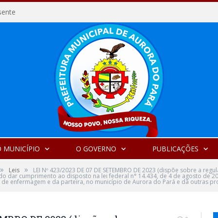
sente
 MUNICÍPIO
O GOVERNO
PUBLICAÇÕES
»
»
Leis
LEI Nº 423/2023 DE 07 DE SETEMBRO DE 2023 (dispõe sobre a regul
 dar cumprimento ao disposto na lei federal n° 14.434, de 4 de agosto de 2022
 de enfermagem e da parteira, no município de Aurora do Pará e dá outras pr