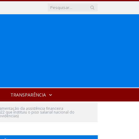
TRANSPARÊNCIA
amentação da assistência financeira
 que instituiu o piso salarial nacional do
ovidências)