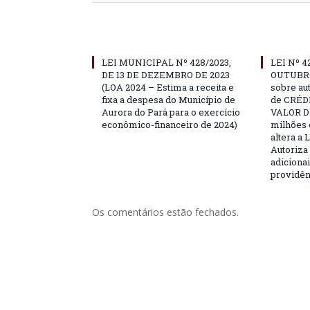
LEI MUNICIPAL Nº 428/2023,
LEI Nº 4
DE 13 DE DEZEMBRO DE 2023
OUTUBRO
(LOA 2024 – Estima a receita e
sobre au
fixa a despesa do Município de
de CRÉD
Aurora do Pará para o exercício
VALOR DE
econômico-financeiro de 2024)
milhões 
altera a 
Autoriza 
adicionai
providên
Os comentários estão fechados.