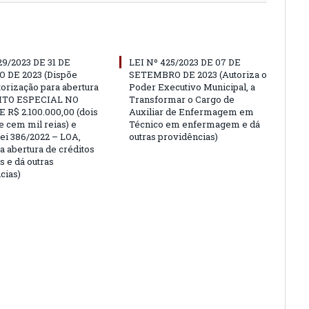
29/2023 DE 31 DE
LEI Nº 425/2023 DE 07 DE
 DE 2023 (Dispõe
SETEMBRO DE 2023 (Autoriza o
torização para abertura
Poder Executivo Municipal, a
ITO ESPECIAL NO
Transformar o Cargo de
 R$ 2.100.000,00 (dois
Auxiliar de Enfermagem em
e cem mil reias) e
Técnico em enfermagem e dá
Lei 386/2022 – LOA,
outras providências)
a abertura de créditos
s e dá outras
cias)