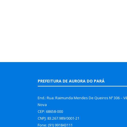
PREFEITURA DE AURORA DO PARÁ
End.: Rua: Raimunda Mendes De Queiros Nº 306 – Vi
Nova
CEP: 68658-000
CNPJ: 83.267.989/0001-21
Fone: (91) 991843111