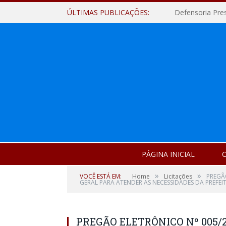
ÚLTIMAS PUBLICAÇÕES:
Defensoria Pre
PÁGINA INICIAL
O
»
»
VOCÊ ESTÁ EM:
Home
Licitações
PREGÃ
GERAL PARA ATENDER AS NECESSIDADES DA PREFEI
PREGÃO ELETRÔNICO Nº 005/