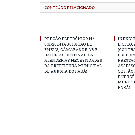
CONTEÚDO RELACIONADO
PREGÃO ELETRÔNICO Nº
INEXIGI
001/2024 (AQUISIÇÃO DE
LICITAÇÃ
PNEUS, CÂMARAS DE AR E
(CONTR
BATERIAS DESTINADO A
ESPECI
ATENDER AS NECESSIDADES
PRESTAÇ
DA PREFEITURA MUNICIPAL
ASSESS
DE AURORA DO PARÁ)
GESTÃO
ENERGÉ
MUNICÍP
PARÁ)