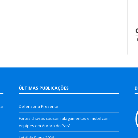
ÚLTIMAS PUBLICAÇÕES
D
la
Defensoria Presente
Fortes chuvas causam alagamentos e mobilizam
equipes em Aurora do Pará
Lei Aldir Blanc 2026