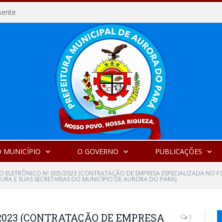
sente
 MUNICÍPIO
O GOVERNO
PUBLICAÇÕES
O ELETRÔNICO Nº 005/2023 (CONTRATAÇÃO DE EMPRESA ESPECIALIZADA NO F
TURA E SUAS SECRETARIAS DO MUNICÍPIO DE AURORA DO PARÁ)
2023 (CONTRATAÇÃO DE EMPRESA
0