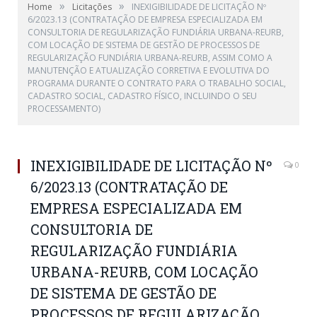
»
»
Home
Licitações
INEXIGIBILIDADE DE LICITAÇÃO Nº
6/2023.13 (CONTRATAÇÃO DE EMPRESA ESPECIALIZADA EM
CONSULTORIA DE REGULARIZAÇÃO FUNDIÁRIA URBANA-REURB,
COM LOCAÇÃO DE SISTEMA DE GESTÃO DE PROCESSOS DE
REGULARIZAÇÃO FUNDIÁRIA URBANA-REURB, ASSIM COMO A
MANUTENÇÃO E ATUALIZAÇÃO CORRETIVA E EVOLUTIVA DO
PROGRAMA DURANTE O CONTRATO PARA O TRABALHO SOCIAL,
CADASTRO SOCIAL, CADASTRO FÍSICO, INCLUINDO O SEU
PROCESSAMENTO)
INEXIGIBILIDADE DE LICITAÇÃO Nº
0
6/2023.13 (CONTRATAÇÃO DE
EMPRESA ESPECIALIZADA EM
CONSULTORIA DE
REGULARIZAÇÃO FUNDIÁRIA
URBANA-REURB, COM LOCAÇÃO
DE SISTEMA DE GESTÃO DE
PROCESSOS DE REGULARIZAÇÃO