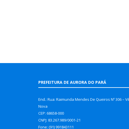
PREFEITURA DE AURORA DO PARÁ
End.: Rua: Raimunda Mendes De Queiros Nº 306 – Vi
Nova
CEP: 68658-000
CNPJ: 83.267.989/0001-21
Fone: (91) 991843111