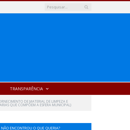
TRANSPARÊNCIA
ORNECIMENTO DE MATERIAL DE LIMPEZA E
ARIAS QUE COMPÕEM A ESFERA MUNICIPAL)
NÃO ENCONTROU O QUE QUERIA?