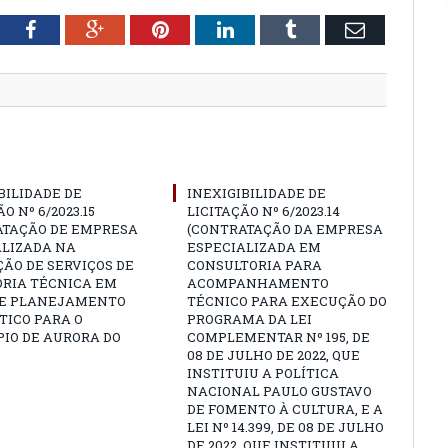
tter
Facebook
Google+
Pinterest
LinkedIn
Tumblr
Email
BILIDADE DE
INEXIGIBILIDADE DE
O Nº 6/2023.15
LICITAÇÃO Nº 6/2023.14
ATAÇÃO DE EMPRESA
(CONTRATAÇÃO DA EMPRESA
ALIZADA NA
ESPECIALIZADA EM
ÃO DE SERVIÇOS DE
CONSULTORIA PARA
ORIA TÉCNICA EM
ACOMPANHAMENTO
 E PLANEJAMENTO
TÉCNICO PARA EXECUÇÃO DO
TICO PARA O
PROGRAMA DA LEI
IO DE AURORA DO
COMPLEMENTAR Nº 195, DE
08 DE JULHO DE 2022, QUE
INSTITUIU A POLÍTICA
NACIONAL PAULO GUSTAVO
DE FOMENTO À CULTURA, E A
LEI Nº 14.399, DE 08 DE JULHO
DE 2022, QUE INSTITUIU A