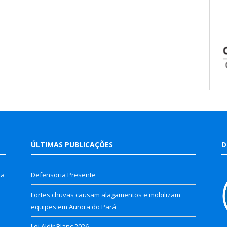
ÚLTIMAS PUBLICAÇÕES
D
la
Defensoria Presente
Fortes chuvas causam alagamentos e mobilizam
equipes em Aurora do Pará
Lei Aldir Blanc 2026