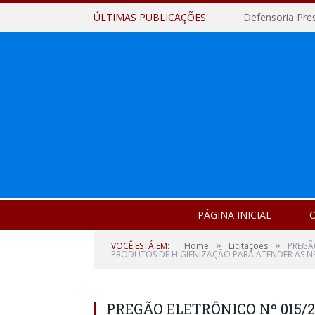
ÚLTIMAS PUBLICAÇÕES:
Defensoria Pre
PÁGINA INICIAL
O
»
»
VOCÊ ESTÁ EM:
Home
Licitações
PREGÃ
PRODUTOS DE HIGIENIZAÇÃO PARA ATENDER AS NE
PREGÃO ELETRÔNICO Nº 015/