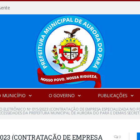
sente
 MUNICÍPIO
O GOVERNO
PUBLICAÇÕES
O ELETRÔNICO Nº 015/2023 (CONTRATAÇÃO DE EMPRESA ESPECIALIZADA NO F
CESSIDADES DA PREFEITURA MUNICIPAL DE AURORA DO PARÁ E DEMAIS SECRET
2023 (CONTRATAÇÃO DE EMPRESA
0