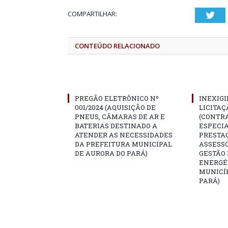
COMPARTILHAR:
Twi
CONTEÚDO RELACIONADO
PREGÃO ELETRÔNICO Nº
INEXIGI
001/2024 (AQUISIÇÃO DE
LICITAÇÃ
PNEUS, CÂMARAS DE AR E
(CONTR
BATERIAS DESTINADO A
ESPECI
ATENDER AS NECESSIDADES
PRESTAÇ
DA PREFEITURA MUNICIPAL
ASSESS
DE AURORA DO PARÁ)
GESTÃO
ENERGÉ
MUNICÍP
PARÁ)