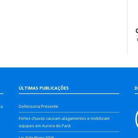
ÚLTIMAS PUBLICAÇÕES
D
la
Defensoria Presente
Fortes chuvas causam alagamentos e mobilizam
equipes em Aurora do Pará
Lei Aldir Blanc 2026