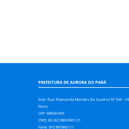
PREFEITURA DE AURORA DO PARÁ
End.: Rua: Raimunda Mendes De Queiros Nº 306 – Vi
Nova
CEP: 68658-000
CNPJ: 83.267.989/0001-21
Fone: (91) 991843111