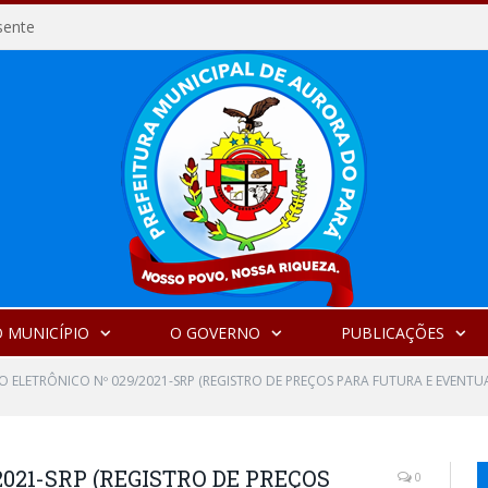
sente
 MUNICÍPIO
O GOVERNO
PUBLICAÇÕES
O ELETRÔNICO Nº 029/2021-SRP (REGISTRO DE PREÇOS PARA FUTURA E EVENT
021-SRP (REGISTRO DE PREÇOS
0