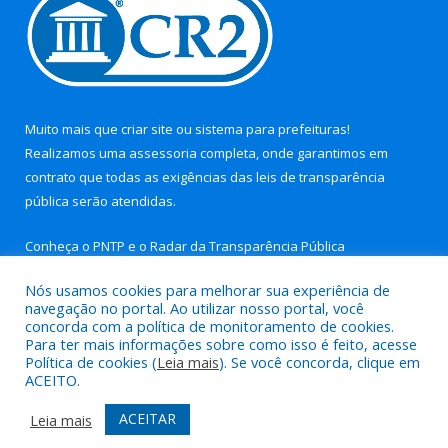
Muito mais que
criar site
ou
sistema para prefeituras
!
Realizamos uma
assessoria
completa, onde garantimos em
contrato que todas as exigências das
leis de transparência
pública
serão atendidas.
Conheça o
PNTP
e o
Radar da Transparência Pública
Nós usamos cookies para melhorar sua experiência de
navegação no portal. Ao utilizar nosso portal, você
concorda com a política de monitoramento de cookies.
Para ter mais informações sobre como isso é feito, acesse
Todos os direitos reservados a Prefeitura Municipal de Aurora
Política de cookies (
Leia mais
). Se você concorda, clique em
do Pará.
ACEITO.
Mapa do Site
Acessar Área Administrativa
ACEITAR
Leia mais
Acessar Webmail