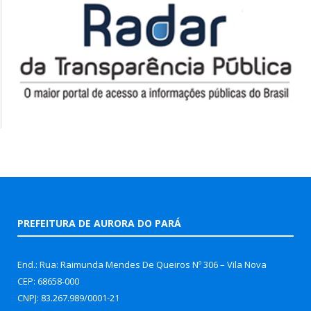
PREFEITURA DE AURORA DO PARÁ
End.: Rua: Raimunda Mendes De Queiros Nº 306 – Vila Nova
CEP: 68658-000
CNPJ: 83.267.989/0001-21