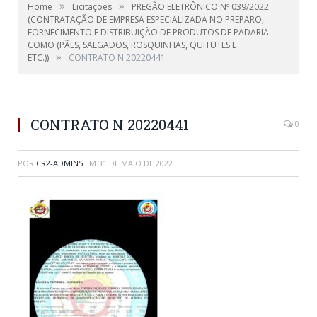
»
»
Home
Licitações
PREGÃO ELETRÔNICO Nº 039/2022
(CONTRATAÇÃO DE EMPRESA ESPECIALIZADA NO PREPARO,
FORNECIMENTO E DISTRIBUIÇÃO DE PRODUTOS DE PADARIA
COMO (PÃES, SALGADOS, ROSQUINHAS, QUITUTES E
»
ETC.))
CONTRATO N 20220441
CONTRATO N 20220441
0
POR
CR2-ADMIN5
EM
31 DE MAIO DE 2022