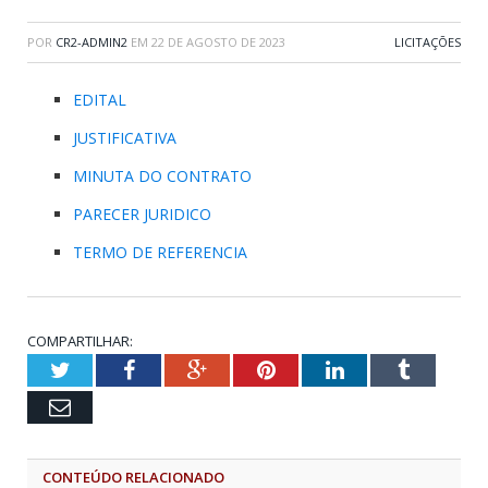
POR
CR2-ADMIN2
EM
22 DE AGOSTO DE 2023
LICITAÇÕES
EDITAL
JUSTIFICATIVA
MINUTA DO CONTRATO
PARECER JURIDICO
TERMO DE REFERENCIA
COMPARTILHAR:
Twitter
Facebook
Google+
Pinterest
LinkedIn
Tumblr
Email
CONTEÚDO RELACIONADO