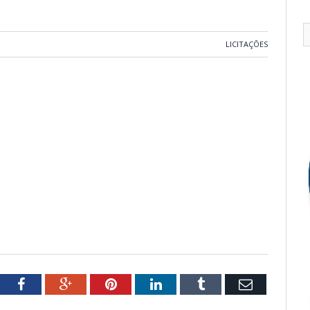
LICITAÇÕES
tter
Facebook
Google+
Pinterest
LinkedIn
Tumblr
Email