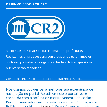
DESENVOLVIDO POR CR2
Muito mais que
criar site
ou
sistema para prefeituras
!
Realizamos uma
assessoria
completa, onde garantimos em
contrato que todas as exigências das
leis de transparência
pública
serão atendidas.
Conheça o
PNTP
e o
Radar da Transparência Pública
Nós usamos cookies para melhorar sua experiência de
navegação no portal. Ao utilizar nosso portal, você
concorda com a política de monitoramento de cookies.
Para ter mais informações sobre como isso é feito, acesse
Todos os direitos reservados a Prefeitura Municipal de Aurora
Política de cookies (
Leia mais
). Se você concorda, clique em