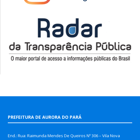
PREFEITURA DE AURORA DO PARÁ
End.: Rua: Raimunda Mendes De Queiros Nº 306 – Vila Nova