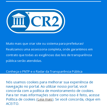
Muito mais que
criar site
ou
sistema para prefeituras
!
Realizamos uma
assessoria
completa, onde garantimos em
contrato que todas as exigências das
leis de transparência
pública
serão atendidas.
Conheça o
PNTP
e o
Radar da Transparência Pública
Nós usamos cookies para melhorar sua experiência de
navegação no portal. Ao utilizar nosso portal, você
concorda com a política de monitoramento de cookies.
Para ter mais informações sobre como isso é feito, acesse
Todos os direitos reservados a Prefeitura Municipal de Aurora
Política de cookies (
Leia mais
). Se você concorda, clique em
do Pará.
ACEITO.