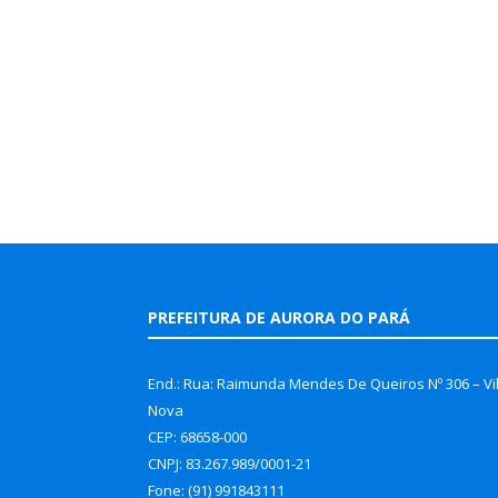
PREFEITURA DE AURORA DO PARÁ
End.: Rua: Raimunda Mendes De Queiros Nº 306 – Vi
Nova
CEP: 68658-000
CNPJ: 83.267.989/0001-21
Fone: (91) 991843111