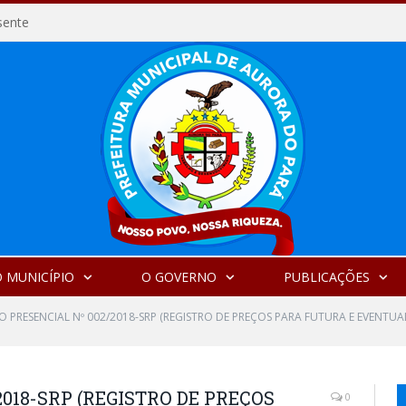
sente
 MUNICÍPIO
O GOVERNO
PUBLICAÇÕES
 PRESENCIAL Nº 002/2018-SRP (REGISTRO DE PREÇOS PARA FUTURA E EVENTUA
018-SRP (REGISTRO DE PREÇOS
0