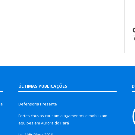
ÚLTIMAS PUBLICAÇÕES
D
la
Defensoria Presente
Fortes chuvas causam alagamentos e mobilizam
equipes em Aurora do Pará
Lei Aldir Blanc 2026