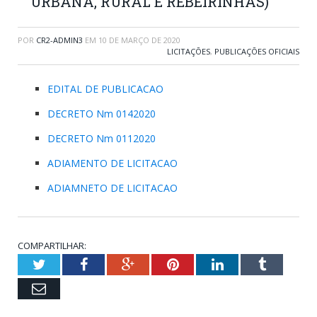
URBANA, RURAL E REBEIRINHAS)
POR
CR2-ADMIN3
EM
10 DE MARÇO DE 2020
LICITAÇÕES
,
PUBLICAÇÕES OFICIAIS
EDITAL DE PUBLICACAO
DECRETO Nm 0142020
DECRETO Nm 0112020
ADIAMENTO DE LICITACAO
ADIAMNETO DE LICITACAO
COMPARTILHAR:
Twitter
Facebook
Google+
Pinterest
LinkedIn
Tumblr
Email