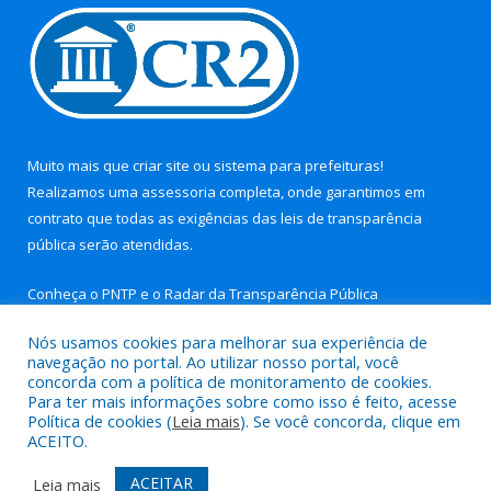
Muito mais que
criar site
ou
sistema para prefeituras
!
Realizamos uma
assessoria
completa, onde garantimos em
contrato que todas as exigências das
leis de transparência
pública
serão atendidas.
Conheça o
PNTP
e o
Radar da Transparência Pública
Nós usamos cookies para melhorar sua experiência de
navegação no portal. Ao utilizar nosso portal, você
concorda com a política de monitoramento de cookies.
Para ter mais informações sobre como isso é feito, acesse
Todos os direitos reservados a Prefeitura Municipal de Aurora
Política de cookies (
Leia mais
). Se você concorda, clique em
do Pará.
ACEITO.
Mapa do Site
Acessar Área Administrativa
ACEITAR
Leia mais