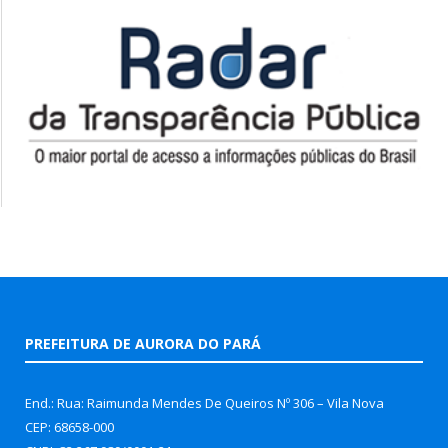
PREFEITURA DE AURORA DO PARÁ
End.: Rua: Raimunda Mendes De Queiros Nº 306 – Vila Nova
CEP: 68658-000