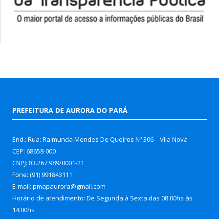
PREFEITURA DE AURORA DO PARÁ
End.: Rua: Raimunda Mendes De Queiros Nº 306 – Vila Nova
CEP: 68658-000
CNPJ: 83.267.989/0001-21
Fone: (91) 991843111
E-mail: pmapaurora@gmail.com
Horário de atendimento: De Segunda à Sexta das 08:00hs às
14:00hs