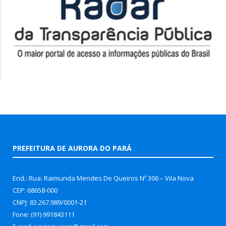
PREFEITURA DE AURORA DO PARÁ
End.: Rua: Raimunda Mendes De Queiros Nº 306 – Vila Nova
CEP: 68658-000
CNPJ: 83.267.989/0001-21
Fone: (91) 991843111