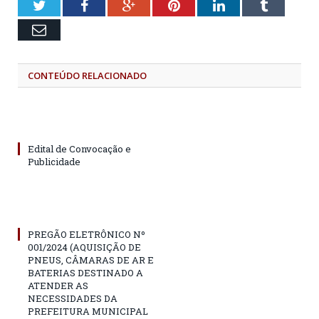
Twitter
Facebook
Google+
Pinterest
LinkedIn
Tumblr
Email
CONTEÚDO RELACIONADO
Edital de Convocação e
Publicidade
PREGÃO ELETRÔNICO Nº
001/2024 (AQUISIÇÃO DE
PNEUS, CÂMARAS DE AR E
BATERIAS DESTINADO A
ATENDER AS
NECESSIDADES DA
PREFEITURA MUNICIPAL