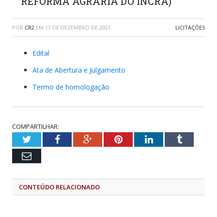
REFORMA AGRÁRIA DO INCRA)
POR
CR2
EM
13 DE DEZEMBRO DE 2021
LICITAÇÕES
Edital
Ata de Abertura e Julgamento
Termo de homologação
COMPARTILHAR:
Twitter
Facebook
Google+
Pinterest
LinkedIn
Tumblr
Email
CONTEÚDO RELACIONADO