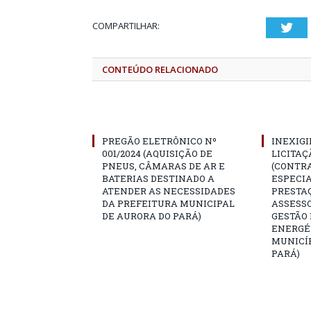
COMPARTILHAR:
Twi
CONTEÚDO RELACIONADO
PREGÃO ELETRÔNICO Nº
INEXIGI
001/2024 (AQUISIÇÃO DE
LICITAÇÃ
PNEUS, CÂMARAS DE AR E
(CONTR
BATERIAS DESTINADO A
ESPECI
ATENDER AS NECESSIDADES
PRESTAÇ
DA PREFEITURA MUNICIPAL
ASSESS
DE AURORA DO PARÁ)
GESTÃO
ENERGÉ
MUNICÍP
PARÁ)