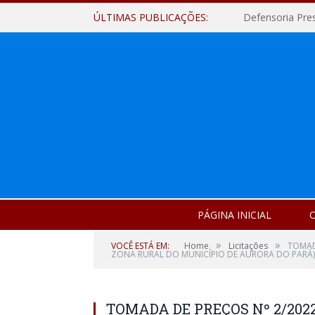
ÚLTIMAS PUBLICAÇÕES:
Defensoria Pre
PÁGINA INICIAL
O
»
»
VOCÊ ESTÁ EM:
Home
Licitações
TOMAD
ZONA RURAL DO MUNICÍPIO DE AURORA DO PARÁ)
TOMADA DE PREÇOS Nº 2/202