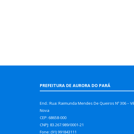
PREFEITURA DE AURORA DO PARÁ
End.: Rua: Raimunda Mendes De Queiros Nº 306 – Vi
Nova
CEP: 68658-000
CNPJ: 83.267.989/0001-21
Fone: (91) 991843111