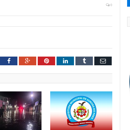
0
tter
Facebook
Google+
Pinterest
LinkedIn
Tumblr
Email