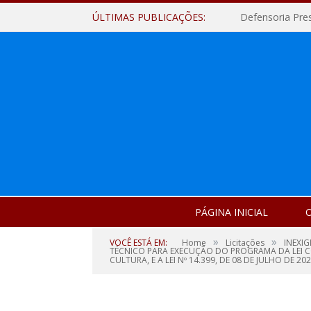
ÚLTIMAS PUBLICAÇÕES:
Defensoria Pre
PÁGINA INICIAL
O
»
»
VOCÊ ESTÁ EM:
Home
Licitações
INEXI
TÉCNICO PARA EXECUÇÃO DO PROGRAMA DA LEI CO
CULTURA, E A LEI Nº 14.399, DE 08 DE JULHO DE 