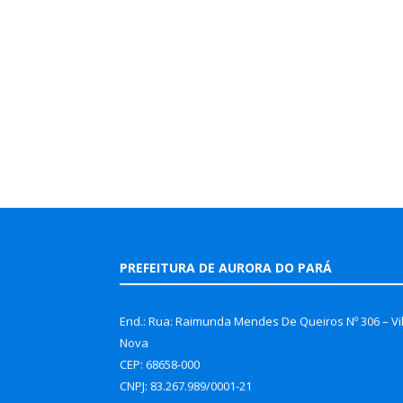
PREFEITURA DE AURORA DO PARÁ
End.: Rua: Raimunda Mendes De Queiros Nº 306 – Vi
Nova
CEP: 68658-000
CNPJ: 83.267.989/0001-21