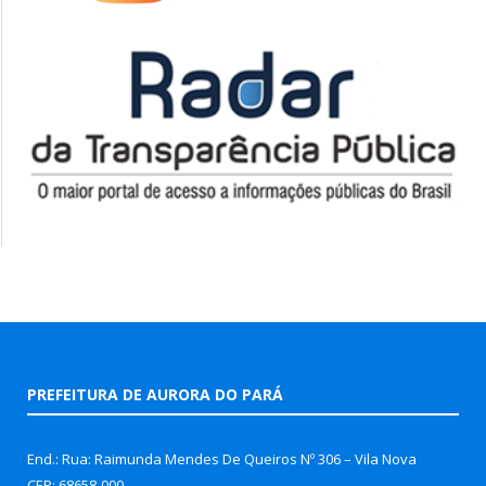
PREFEITURA DE AURORA DO PARÁ
End.: Rua: Raimunda Mendes De Queiros Nº 306 – Vila Nova
CEP: 68658-000