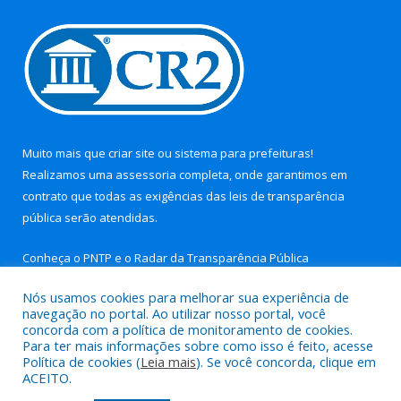
Muito mais que
criar site
ou
sistema para prefeituras
!
Realizamos uma
assessoria
completa, onde garantimos em
contrato que todas as exigências das
leis de transparência
pública
serão atendidas.
Conheça o
PNTP
e o
Radar da Transparência Pública
Nós usamos cookies para melhorar sua experiência de
navegação no portal. Ao utilizar nosso portal, você
concorda com a política de monitoramento de cookies.
Para ter mais informações sobre como isso é feito, acesse
Todos os direitos reservados a Prefeitura Municipal de Aurora
Política de cookies (
Leia mais
). Se você concorda, clique em
do Pará.
ACEITO.