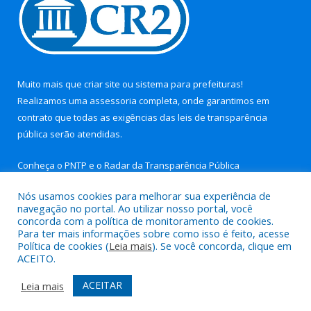
Muito mais que
criar site
ou
sistema para prefeituras
!
Realizamos uma
assessoria
completa, onde garantimos em
contrato que todas as exigências das
leis de transparência
pública
serão atendidas.
Conheça o
PNTP
e o
Radar da Transparência Pública
Nós usamos cookies para melhorar sua experiência de
navegação no portal. Ao utilizar nosso portal, você
concorda com a política de monitoramento de cookies.
Para ter mais informações sobre como isso é feito, acesse
Todos os direitos reservados a Prefeitura Municipal de Aurora
Política de cookies (
Leia mais
). Se você concorda, clique em
do Pará.
ACEITO.
Mapa do Site
Acessar Área Administrativa
ACEITAR
Leia mais
Acessar Webmail