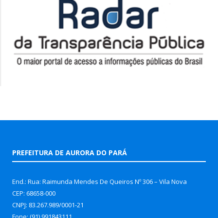
PREFEITURA DE AURORA DO PARÁ
End.: Rua: Raimunda Mendes De Queiros Nº 306 – Vila Nova
CEP: 68658-000
CNPJ: 83.267.989/0001-21
Fone: (91) 991843111